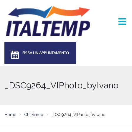
FISSA UN APPUNTAMENTO
_DSC9264_VIPhoto_byIvano
Home
Chi Siamo
_DSC9264_VIPhoto_byIvano