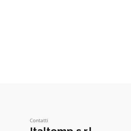
Contatti
Italtemp s.r.l.