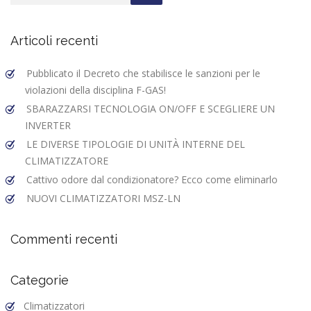
o
o
vi
o
n
di
Articoli recenti
k
Pubblicato il Decreto che stabilisce le sanzioni per le
violazioni della disciplina F-GAS!
SBARAZZARSI TECNOLOGIA ON/OFF E SCEGLIERE UN
INVERTER
LE DIVERSE TIPOLOGIE DI UNITÀ INTERNE DEL
CLIMATIZZATORE
Cattivo odore dal condizionatore? Ecco come eliminarlo
NUOVI CLIMATIZZATORI MSZ-LN
Commenti recenti
Categorie
Climatizzatori