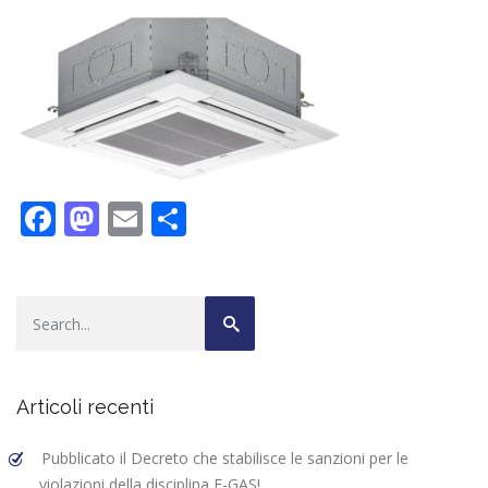
F
M
E
C
ac
as
m
o
e
to
ai
n
b
d
l
di
o
o
vi
o
n
di
Articoli recenti
k
Pubblicato il Decreto che stabilisce le sanzioni per le
violazioni della disciplina F-GAS!