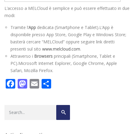
L’accesso a MELCloud è semplice e può essere effettuato in due
modi:
Tramite l’
App
dedicata (Smartphone e Tablet).L’App è
disponibile presso App Store, Google Play e Windows Store;
basterà cercare “MELCloud” oppure seguire link diretti
presenti sul sito
www.melcloud.com
.
Attraverso i
Browsers
principali (Smartphone, Tablet e
PC).Microsoft Internet Explorer, Google Chrome, Apple
Safari, Mozilla Firefox.
F
M
E
C
ac
as
m
o
e
to
ai
n
b
d
l
di
o
o
vi
o
n
di