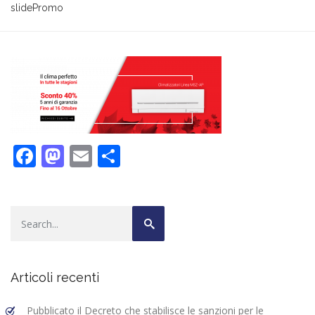
slidePromo
F
M
E
C
ac
as
m
o
e
to
ai
n
b
d
l
di
o
o
vi
o
n
di
Articoli recenti
k
Pubblicato il Decreto che stabilisce le sanzioni per le