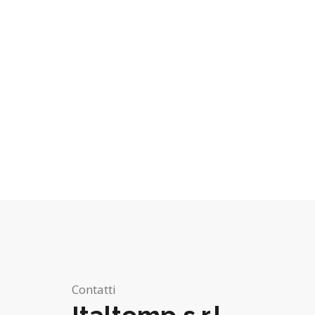
Contatti
Italtemp s.r.l.