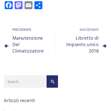
F
M
E
C
ac
as
m
o
e
to
ai
n
b
d
l
di
PRECEDENTE
SUCCESSIVO
o
o
vi
Manutenzione
Libretto di
o
n
di
Del
Impianto unico
k
Climatizzatore
2018
Articoli recenti